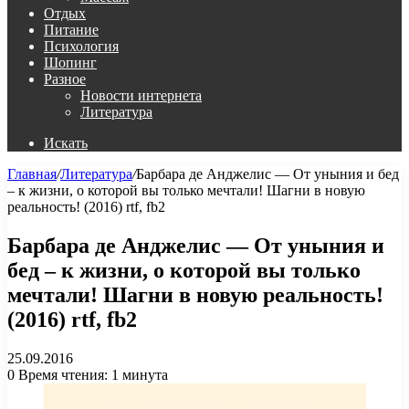
Отдых
Питание
Психология
Шопинг
Разное
Новости интернета
Литература
Искать
Главная
/
Литература
/
Барбара де Анджелис — От уныния и бед
– к жизни, о которой вы только мечтали! Шагни в новую
реальность! (2016) rtf, fb2
Барбара де Анджелис — От уныния и
бед – к жизни, о которой вы только
мечтали! Шагни в новую реальность!
(2016) rtf, fb2
25.09.2016
0
Время чтения: 1 минута