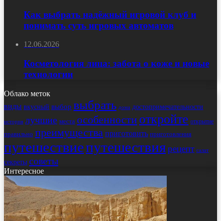
Как выбрать надёжный игровой клуб и
понимать суть игровых автоматов
12.06.2026
Косметология лица: забота о коже и новые
технологии
Облако меток
выбрать
виды
выбор
достопримечательности
вкусный
дома
откройте
особенности
лучшие
места
открытие
история
преимущества
приготовить
правильно
приготовления
путешествие
путешествия
рецепт
салат
советы
секреты
Интересное