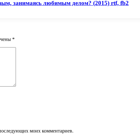
ым, занимаясь любимым делом? (2015) rtf, fb2
ечены
*
ля последующих моих комментариев.