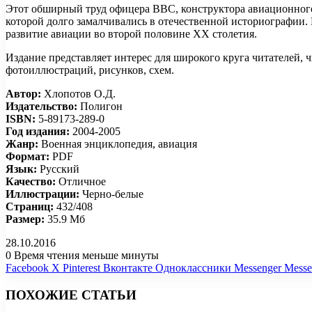
Этот обширный труд офицера ВВС, конструктора авиационного
которой долго замалчивались в отечественной историографии. 
развитие авиации во второй половине XX столетия.
Издание представляет интерес для широкого круга читателей,
фотоиллюстраций, рисунков, схем.
Автор:
Хлопотов О.Д.
Издательство:
Полигон
ISBN:
5-89173-289-0
Год издания:
2004-2005
Жанр:
Военная энциклопедия, авиация
Формат:
PDF
Язык:
Русский
Качество:
Отличное
Иллюстрации:
Черно-белые
Страниц:
432/408
Размер:
35.9 Мб
28.10.2016
0
Время чтения меньше минуты
Facebook
X
Pinterest
Вконтакте
Одноклассники
Messenger
Messe
ПОХОЖИЕ СТАТЬИ