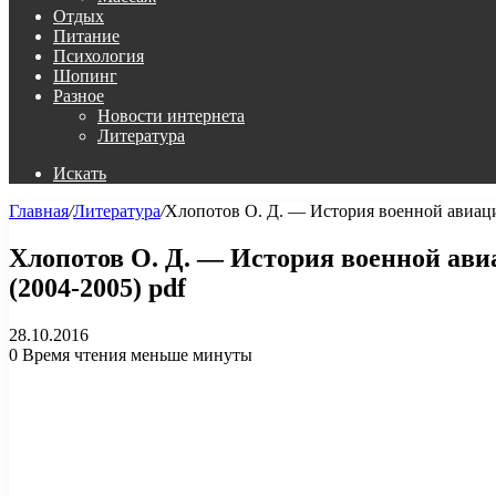
Отдых
Питание
Психология
Шопинг
Разное
Новости интернета
Литература
Искать
Главная
/
Литература
/
Хлопотов О. Д. — История военной авиации
Хлопотов О. Д. — История военной авиа
(2004-2005) pdf
28.10.2016
0
Время чтения меньше минуты