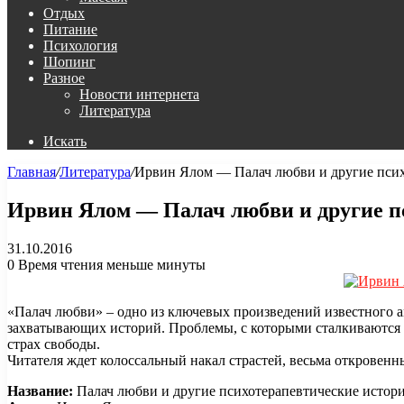
Отдых
Питание
Психология
Шопинг
Разное
Новости интернета
Литература
Искать
Главная
/
Литература
/
Ирвин Ялом — Палач любви и другие психот
Ирвин Ялом — Палач любви и другие пси
31.10.2016
0
Время чтения меньше минуты
«Палач любви» – одно из ключевых произведений известного а
захватывающих историй. Проблемы, с которыми сталкиваются п
страх свободы.
Читателя ждет колоссальный накал страстей, весьма откровен
Название:
Палач любви и другие психотерапевтические истор