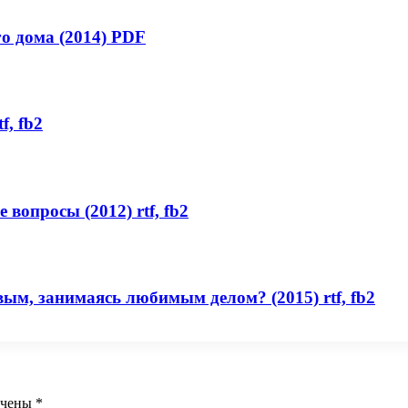
о дома (2014) PDF
f, fb2
вопросы (2012) rtf, fb2
ым, занимаясь любимым делом? (2015) rtf, fb2
ечены
*