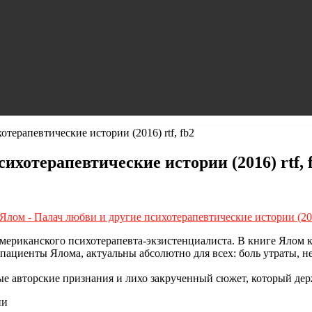
ерапевтические истории (2016) rtf, fb2
хотерапевтические истории (2016) rtf, 
мериканского психотерапевта-экзистенциалиста. В книге Ялом к
ациенты Ялома, актуальны абсолютно для всех: боль утраты, не
ные авторские признания и лихо закрученный сюжет, который де
ии