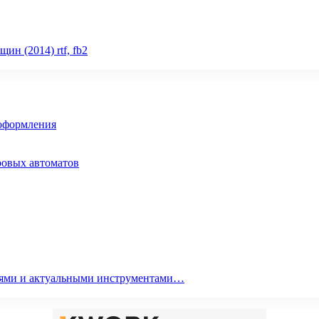
н (2014) rtf, fb2
 оформления
ровых автоматов
гиями и актуальными инструментами…