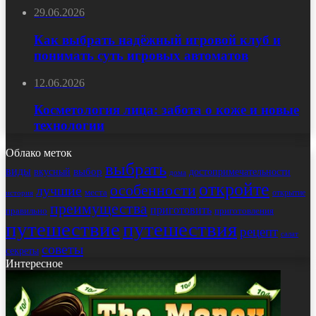
29.06.2026
Как выбрать надёжный игровой клуб и
понимать суть игровых автоматов
12.06.2026
Косметология лица: забота о коже и новые
технологии
Облако меток
выбрать
виды
выбор
достопримечательности
вкусный
дома
откройте
особенности
лучшие
места
открытие
история
преимущества
приготовить
правильно
приготовления
путешествие
путешествия
рецепт
салат
советы
секреты
Интересное