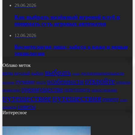
29.06.2026
Как выбрать надёжный игровой клуб и
понимать суть игровых автоматов
12.06.2026
Косметология лица: забота о коже и новые
технологии
Облако меток
выбрать
виды
выбор
достопримечательности
вкусный
дома
откройте
особенности
лучшие
места
открытие
история
преимущества
приготовить
правильно
приготовления
путешествие
путешествия
рецепт
салат
советы
секреты
Интересное