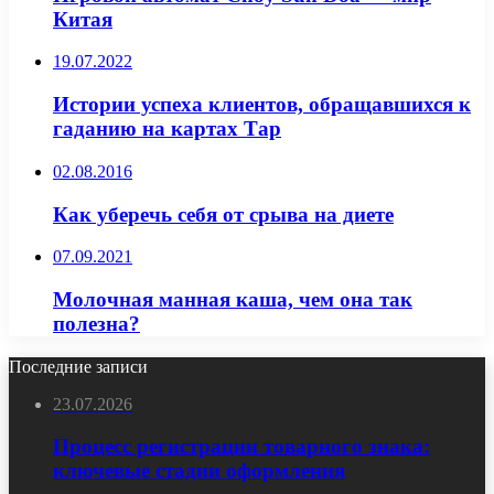
Китая
19.07.2022
Истории успеха клиентов, обращавшихся к
гаданию на картах Тар
02.08.2016
Как уберечь себя от срыва на диете
07.09.2021
Молочная манная каша, чем она так
полезна?
Последние записи
23.07.2026
Процесс регистрации товарного знака:
ключевые стадии оформления